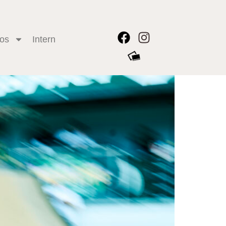
 die Linse von Sven
tos
Intern