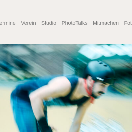
windigkeit – Streetlife durch
ermine
Verein
Studio
PhotoTalks
Mitmachen
Fo