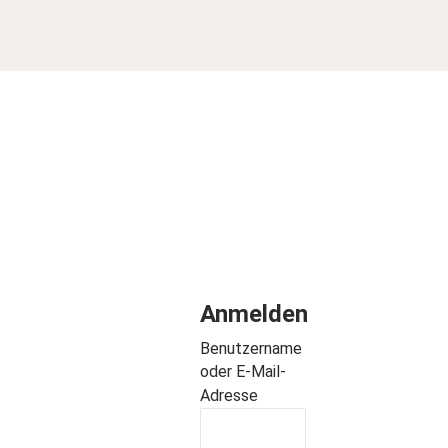
Dieser Inhalt ist registrierten Benutzern vorbehalten. Bitte
logge dich ein, oder registriere dich.
Anmelden
Benutzername
oder E-Mail-
Adresse